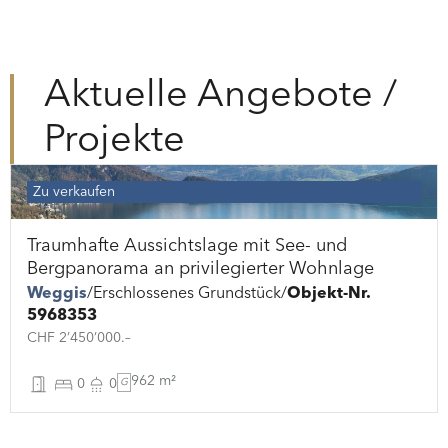
Aktuelle Angebote /
Projekte
Zu verkaufen
Traumhafte Aussichtslage mit See- und
Bergpanorama an privilegierter Wohnlage
Weggis
Erschlossenes Grundstück
Objekt-Nr.
5968353
CHF 2’450’000.–
962 m²
0
0
G