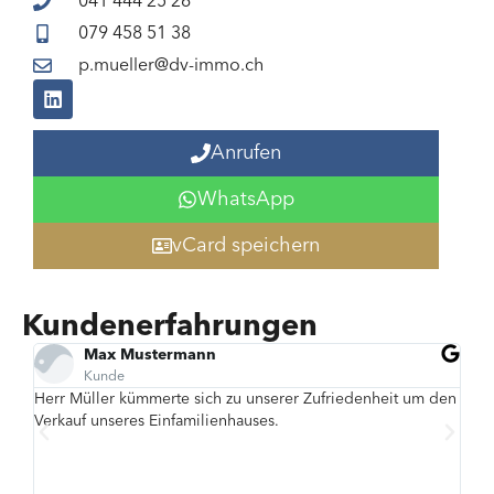
041 444 25 26
079 458 51 38
p.mueller@dv-immo.ch
Anrufen
WhatsApp
vCard speichern
Kundenerfahrungen
Max Mustermann
Kunde
Herr Müller kümmerte sich zu unserer Zufriedenheit um den
Her
Verkauf unseres Einfamilienhauses.
Un
Se
un
we