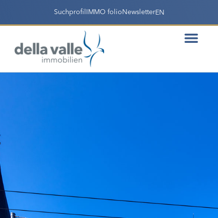
Suchprofil
IMMO folio
Newsletter
EN