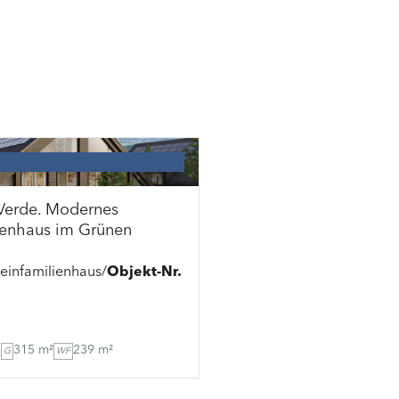
Verde. Modernes
ienhaus im Grünen
einfamilienhaus
Objekt-Nr.
315 m²
239 m²
2
G
WF