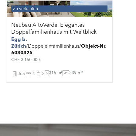
Zu verkaufen
Neubau AltoVerde. Elegantes
Doppelfamilienhaus mit Weitblick
Egg b.
Zürich
Doppeleinfamilienhaus
Objekt-Nr.
6030325
CHF 3’150’000.–
315 m²
239 m²
5.5
4
2
G
WF