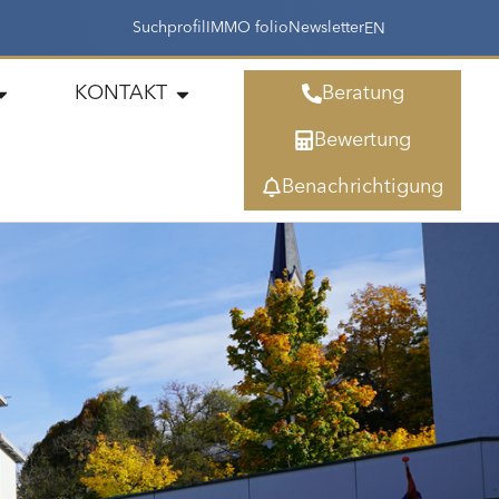
Suchprofil
IMMO folio
Newsletter
EN
KONTAKT
Beratung
Bewertung
Benachrichtigung