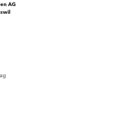
lien AG
iswil
tag