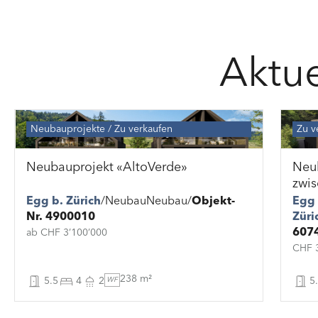
Aktue
Neubauprojekte
Zu verkaufen
Zu v
Neubauprojekt «AltoVerde»
Neub
zwis
Egg b. Zürich
Neubau
Neubau
Objekt-
Egg 
Nr. 4900010
Züri
607
ab CHF 3’100’000
CHF 3
238 m²
5.5
4
2
WF
5