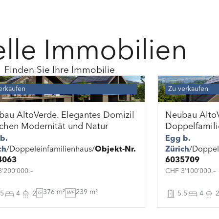
lle Immobilien
Finden Sie Ihre Immobilie
erkaufen
Zu verkaufen
au AltoVerde. Elegantes Domizil
Neubau Alto
chen Modernität und Natur
Doppelfamil
b.
Egg b.
ch
Doppeleinfamilienhaus
Objekt-Nr.
Zürich
Doppel
4063
6035709
’200’000.–
CHF 3’100’000.–
376 m²
239 m²
.5
4
2
G
WF
5.5
4