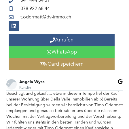
041 444 34 31
078 922 68 44
t.odermatt@dv-immo.ch
Anrufen
WhatsApp
vCard speichern
Ágnes Sziráki
Kundin
ef der Kauf
Wir hatten einen Immobilienkauf und -verkauf, bei dene
) Bereits
in beiden Fällen auf die tatkräftige Unterstützung von T
imo Odermatt
Odermatt zählen durften. Er hat beide Transaktionen
 nächsten
hochprofessionell durchgeführt und jede Situation sou
schreibung.
gemeistert. Herr Odermatt überwachte sowohl den Kauf-
würden
auch den Verkaufsprozess mit umfassender Detailgenaui
wickeln.
Mit seiner ruhigen Persönlichkeit und seinem professio