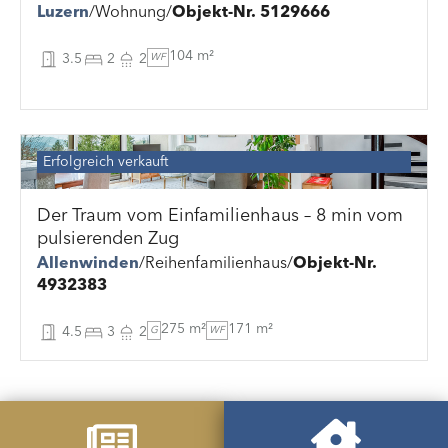
Luzern
Wohnung
Objekt-Nr. 5129666
104 m²
3.5
2
2
WF
Erfolgreich verkauft
Der Traum vom Einfamilienhaus – 8 min vom
pulsierenden Zug
Allenwinden
Reihenfamilienhaus
Objekt-Nr.
4932383
275 m²
171 m²
4.5
3
2
G
WF