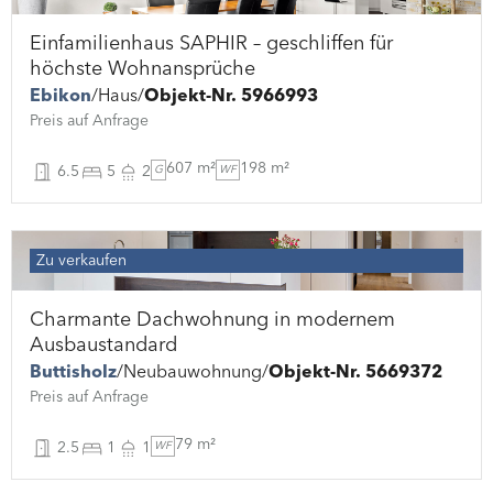
Einfamilienhaus SAPHIR – geschliffen für
höchste Wohnansprüche
Ebikon
Haus
Objekt-Nr. 5966993
Preis auf Anfrage
607 m²
198 m²
6.5
5
2
G
WF
Zu verkaufen
Charmante Dachwohnung in modernem
Ausbaustandard
Buttisholz
Neubauwohnung
Objekt-Nr. 5669372
Preis auf Anfrage
79 m²
2.5
1
1
WF