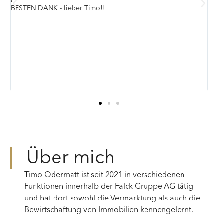
Fachwissen schafft er während des Verkaufsprozesses ei
angenehme Atmosphäre für beide Parteien. Wir waren 
seiner Arbeit äußerst zufrieden, und es war uns eine
besondere Freude, dass die Verträge zur vollsten
Zufriedenheit aller Beteiligten abgeschlossen wurden. I
empfehle Herrn Odermatt uneingeschränkt jedem, der 
entspannten, hilfsbereiten, reibungslosen und professi
Immobilienkauf oder -verkauf plant! Vielen Dank, Timo!
Dank Della Valle Immobilien!
Über mich
Timo Odermatt ist seit 2021 in verschiedenen
Funktionen innerhalb der Falck Gruppe AG tätig
und hat dort sowohl die Vermarktung als auch die
Bewirtschaftung von Immobilien kennengelernt.