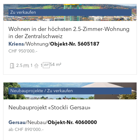
Zu verkaufen
Wohnen in der höchsten 2.5-Zimmer-Wohnung
in der Zentralschweiz
Kriens
Wohnung
Objekt-Nr. 5605187
CHF 950’000.–
54 m²
2.5
1
1
WF
Neubauprojekte
Zu verkaufen
Neubauprojekt «Stockli Gersau»
Gersau
Neubau
Objekt-Nr. 4060000
ab CHF 890’000.–