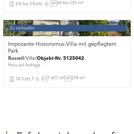
69 bis 155 m²
2½ bis 5½
WF
Zu verkaufen
Imposante Historismus-Villa mit gepflegtem
Park
Ruswil
Villa
Objekt-Nr. 5125042
Preis auf Anfrage
1.477 m²
274 m²
10.5
7
3
G
WF