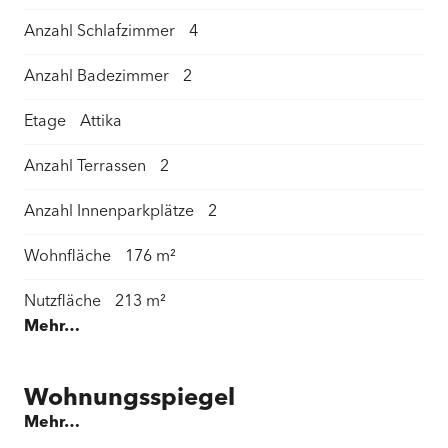
Anzahl Schlafzimmer
4
Anzahl Badezimmer
2
Etage
Attika
Anzahl Terrassen
2
Anzahl Innenparkplätze
2
Wohnfläche
176 m²
Nutzfläche
213 m²
Mehr…
Terrassen / Gartensitzplatz Fläche
328 m²
Kellerfläche
23 m²
Wohnungsspiegel
Mehr…
Nebenfläche
37,0 m²