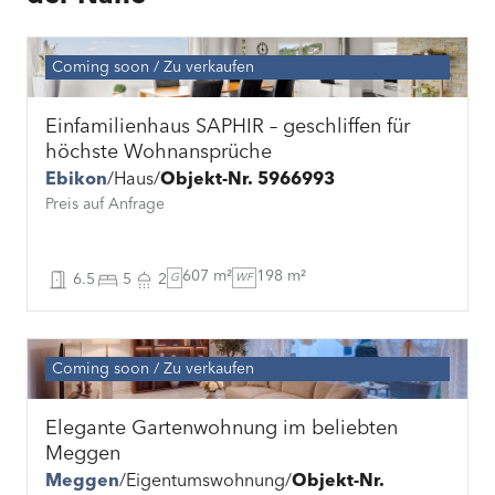
Coming soon
Zu verkaufen
Einfamilienhaus SAPHIR – geschliffen für
höchste Wohnansprüche
Ebikon
Haus
Objekt-Nr. 5966993
Preis auf Anfrage
607 m²
198 m²
6.5
5
2
G
WF
Coming soon
Zu verkaufen
Elegante Gartenwohnung im beliebten
Meggen
Meggen
Eigentumswohnung
Objekt-Nr.