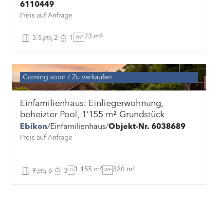
6110449
Preis auf Anfrage
73 m²
3.5
2
1
WF
Coming soon
Zu verkaufen
Einfamilienhaus: Einliegerwohnung,
beheizter Pool, 1’155 m² Grundstück
Ebikon
Einfamilienhaus
Objekt-Nr. 6038689
Preis auf Anfrage
1.155 m²
320 m²
9
6
3
G
WF