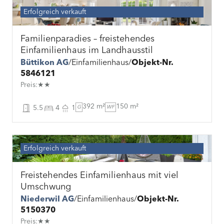
Erfolgreich verkauft
Familienparadies – freistehendes
Einfamilienhaus im Landhausstil
Büttikon AG
Einfamilienhaus
Objekt-Nr.
5846121
Preis:★★
392 m²
150 m²
5.5
4
1
G
WF
Erfolgreich verkauft
Freistehendes Einfamilienhaus mit viel
Umschwung
Niederwil AG
Einfamilienhaus
Objekt-Nr.
5150370
Preis:★★