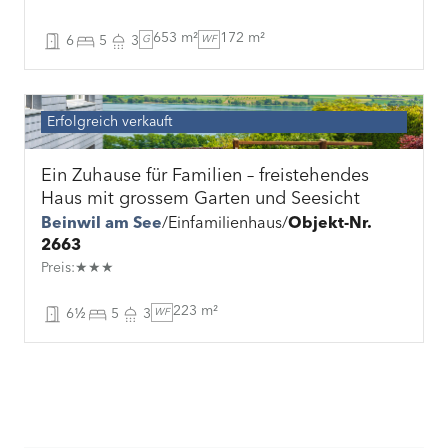
653 m²
172 m²
6
5
3
G
WF
Erfolgreich verkauft
Ein Zuhause für Familien – freistehendes
Haus mit grossem Garten und Seesicht
Beinwil am See
Einfamilienhaus
Objekt-Nr.
2663
Preis:★★★
223 m²
6½
5
3
WF