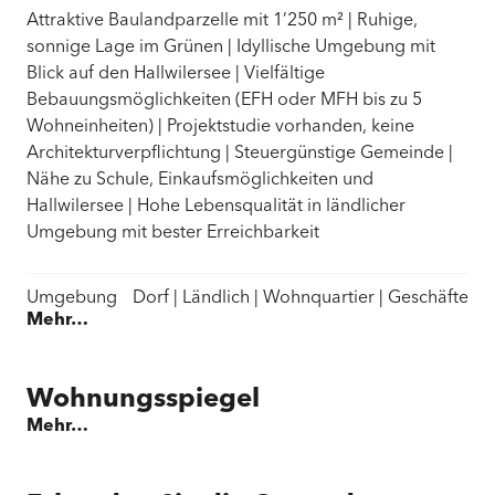
Attraktive Baulandparzelle mit 1’250 m²
|
Ruhige,
sonnige Lage im Grünen
|
Idyllische Umgebung mit
Blick auf den Hallwilersee
|
Vielfältige
Bebauungsmöglichkeiten (EFH oder MFH bis zu 5
Wohneinheiten)
|
Projektstudie vorhanden, keine
Architekturverpflichtung
|
Steuergünstige Gemeinde
|
Nähe zu Schule, Einkaufsmöglichkeiten und
Hallwilersee
|
Hohe Lebensqualität in ländlicher
Umgebung mit bester Erreichbarkeit
Umgebung
Dorf | Ländlich | Wohnquartier | Geschäfte
Mehr…
| Einkaufsmöglichkeiten | Restaurant(s) | Bushaltestelle |
Primarschule | Sekundarschule
Wohnungsspiegel
Aussenbereich
Ruhige Lage
Mehr…
Ausstattung
Bauland erschlossen