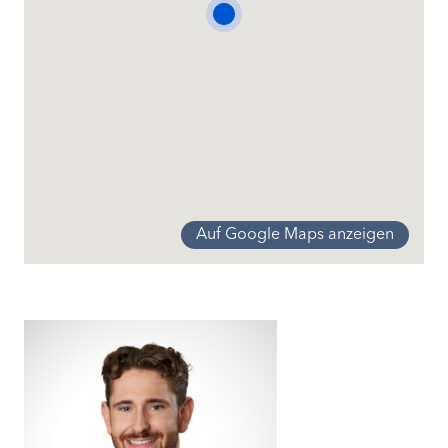
Innenbereich
Behindertengerecht | Lift |
Einstellhallenplatz | Keller | Hell
Ausstattung
Private Waschküche
Besonnung
Optimal
Stil
Modern
Auf Google Maps anzeigen
Preis
Preis auf Anfrage
Buttisholz
Neubauwohnung
Buttisholz
Neubauwohnung