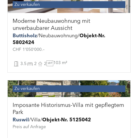
Zu verkaufen
Moderne Neubauwohnung mit
unverbaubarer Aussicht
Buttisholz
Neubauwohnung
Objekt-Nr.
5802424
CHF 1’050’000.–
103 m²
3.5
2
2
WF
Zu verkaufen
Imposante Historismus-Villa mit gepflegtem
Park
Ruswil
Villa
Objekt-Nr. 5125042
Preis auf Anfrage