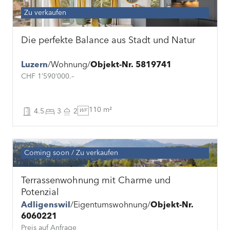
Zu verkaufen
Die perfekte Balance aus Stadt und Natur
Luzern
Wohnung
Objekt-Nr. 5819741
CHF 1’590’000.–
110 m²
4.5
3
2
WF
Coming soon
Zu verkaufen
Terrassenwohnung mit Charme und
Potenzial
Adligenswil
Eigentumswohnung
Objekt-Nr.
6060221
Preis auf Anfrage