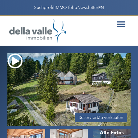
Suchprofil
IMMO folio
Newsletter
EN
Reserviert
Zu verkaufen