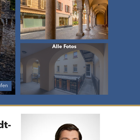
ufen
dt-