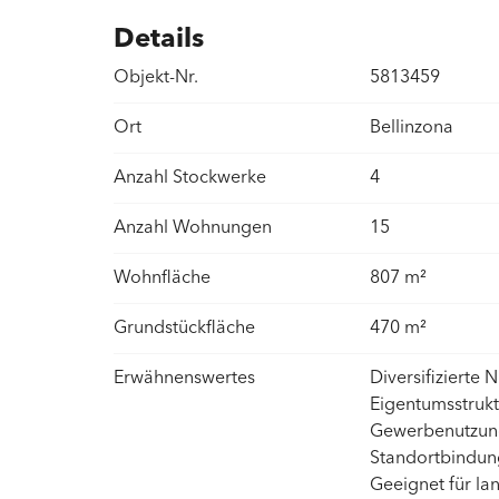
Details
Objekt-Nr.
5813459
Ort
Bellinzona
Anzahl Stockwerke
4
Anzahl Wohnungen
15
Wohnfläche
807 m²
Grundstückfläche
470 m²
Erwähnenswertes
Diversifizierte 
Eigentumsstrukt
Gewerbenutzunge
Standortbindung
Geeignet für lan