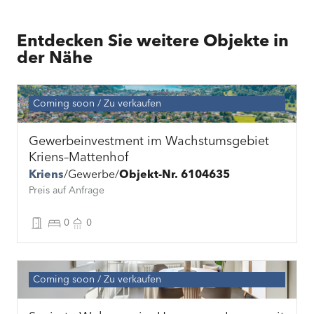
Entdecken Sie weitere Objekte in
der Nähe
Coming soon
Zu verkaufen
Gewerbeinvestment im Wachstumsgebiet
Kriens–Mattenhof
Kriens
Gewerbe
Objekt-Nr. 6104635
Preis auf Anfrage
0
0
Coming soon
Zu verkaufen