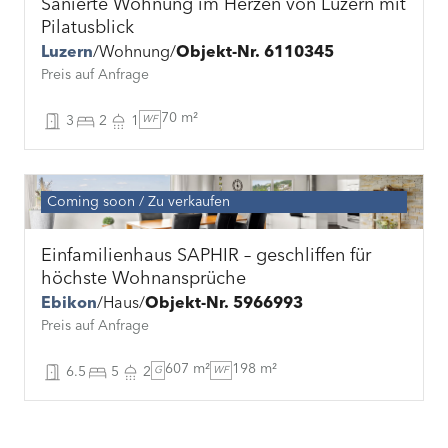
Sanierte Wohnung im Herzen von Luzern mit
Pilatusblick
Luzern
Wohnung
Objekt-Nr. 6110345
Preis auf Anfrage
70 m²
3
2
1
WF
Coming soon
Zu verkaufen
Einfamilienhaus SAPHIR – geschliffen für
höchste Wohnansprüche
Ebikon
Haus
Objekt-Nr. 5966993
Preis auf Anfrage
607 m²
198 m²
6.5
5
2
G
WF