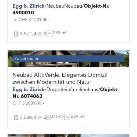
Egg b. Zürich
Neubau
Neubau
Objekt-Nr.
4900010
ab CHF 3’100’000
238 m²
5.5
4
2
WF
Zu verkaufen
Neubau AltoVerde. Elegantes Domizil
zwischen Modernität und Natur
Egg b. Zürich
Doppeleinfamilienhaus
Objekt-
Nr. 6074063
CHF 3’200’000.–
376 m²
239 m²
5.5
4
2
G
WF