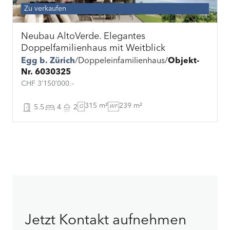
Zu verkaufen
Neubau AltoVerde. Elegantes
Doppelfamilienhaus mit Weitblick
Egg b. Zürich
Doppeleinfamilienhaus
Objekt-
Nr. 6030325
CHF 3’150’000.–
315 m²
239 m²
5.5
4
2
G
WF
Jetzt Kontakt aufnehmen