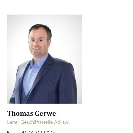
Egg b. Zürich
Doppeleinfamilienhaus
Ausstattung
Moderne Küche | Kochinsel | Dusche |
Egg b. Zürich
Doppeleinfamilienhaus
Badewanne | Photovoltaik-Paneele
Boden
Parkett
Aussicht
Schöne Aussicht | Freie Aussicht | Weitsicht |
Ländlich | Garten | Felder | Wald | Berge
Stil
Modern
Preis
CHF 3’100’000.–
Finanzierung
Informationen zur Finanzierung
Thomas Gerwe
Leiter Geschäftsstelle Adliswil