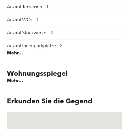
Anzahl Terrassen
1
Anzahl WCs
1
Anzahl Stockwerke
4
Anzahl Innenparkplätze
2
Mehr…
Wohnfläche
239 m²
Grundstückfläche
315 m²
Wohnungsspiegel
Mehr…
Nutzfläche
280 m²
Balkonfläche
18 m²
Erkunden Sie die Gegend
Gesamtfläche Garten
219 m²
Terrassen / Gartensitzplatz Fläche
20 m²