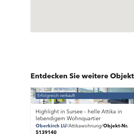
Beromünster
Neubauwohnung
Beromünster
Neubauwohnung
Entdecken Sie weitere Objekt
Erfolgreich verkauft
Highlight in Sursee – helle Attika in
lebendigem Wohnquartier
Oberkirch LU
Attikawohnung
Objekt-Nr.
5139140