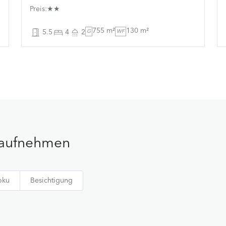
Preis:★★
755 m²
130 m²
5.5
4
2
G
WF
t aufnehmen
oku
Besichtigung