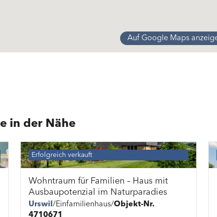
Auf Google Maps anzeig
e in der Nähe
Erfolgreich verkauft
Wohntraum für Familien – Haus mit
Ausbaupotenzial im Naturparadies
Urswil
Einfamilienhaus
Objekt-Nr.
4710671