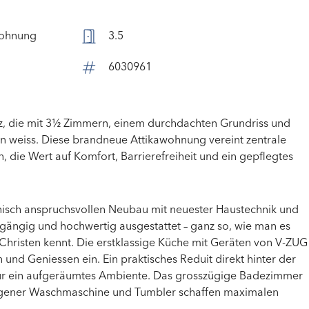
ohnung
3.5
6030961
, die mit 3½ Zimmern, einem durchdachten Grundriss und
n weiss. Diese brandneue Attikawohnung vereint zentrale
 die Wert auf Komfort, Barrierefreiheit und ein gepflegtes
nisch anspruchsvollen Neubau mit neuester Haustechnik und
uhlgängig und hochwertig ausgestattet – ganz so, wie man es
risten kennt. Die erstklassige Küche mit Geräten von V-ZUG
und Geniessen ein. Ein praktisches Reduit direkt hinter der
 für ein aufgeräumtes Ambiente. Das grosszügige Badezimmer
eigener Waschmaschine und Tumbler schaffen maximalen