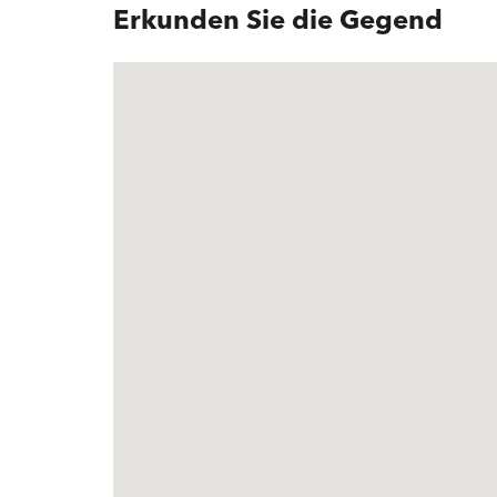
Erkunden Sie die Gegend
Aussenbereich
Loggia | Gedeck
Innenbereich
Lift | Tiefgarage
Preis
CHF 1’150’000.
Finanzierung
Informationen z