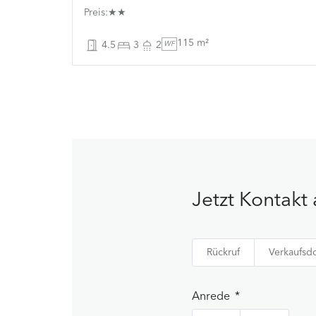
Preis:★★
115 m²
4.5
3
2
WF
Jetzt Kontak
Rückruf
Verkaufsd
Anrede