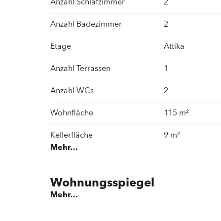
Anzahl Schlafzimmer
2
Anzahl Badezimmer
2
Etage
Attika
Anzahl Terrassen
1
Anzahl WCs
2
Wohnfläche
115 m²
Kellerfläche
9 m²
Mehr…
Baujahr
2023
Umgebung
Dorf | Geschäfte
Wohnungsspiegel
Bushaltestelle |
Mehr…
Primarschule | 
Radweg | Arzt |