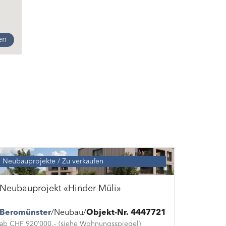
en
Neubauprojekte
Zu verkaufen
Neubauprojekt «Hinder Müli»
Beromünster
Neubau
Objekt-Nr. 4447721
ab CHF 920’000.– (siehe Wohnungsspiegel)