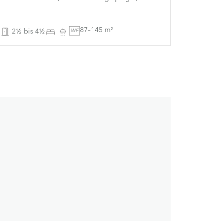
87–145 m²
2½ bis 4½
WF