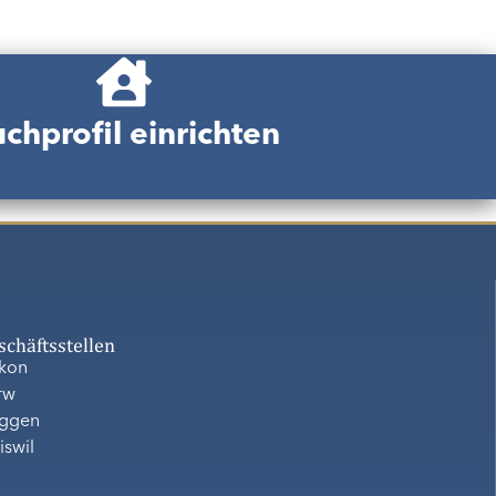
chprofil einrichten
schäftsstellen
ikon
rw
ggen
iswil