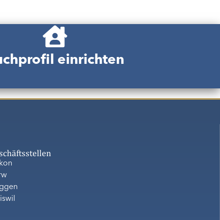
chprofil einrichten
schäftsstellen
ikon
rw
ggen
iswil