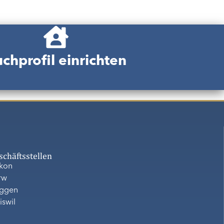
chprofil einrichten
schäftsstellen
ikon
rw
ggen
iswil