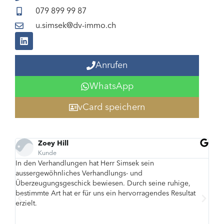
079 899 99 87
u.simsek@dv-immo.ch
Anrufen
WhatsApp
vCard speichern
Carina Selig
Kunde
n
Ufuk Simsek überzeugt mit grosser Kompetenz un
fundierten Rückmeldungen. Seine Einschätzungen
ine ruhige,
stets präzise und praxisnah, was uns viel Sicherhei
endes Resultat
Entscheidungsprozess gab.