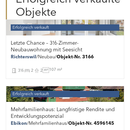
Objekte
Erfolgreich verkauft
Letzte Chance – 3½-Zimmer-
Neubauwohnung mit Seesicht
Richterswil
Neubau
Objekt-Nr. 3166
107 m²
3½
2
2
WF
Erfolgreich verkauft
Mehrfamilienhaus: Langfristige Rendite und
Entwicklungspotenzial
Ebikon
Mehrfamilienhaus
Objekt-Nr. 4596145