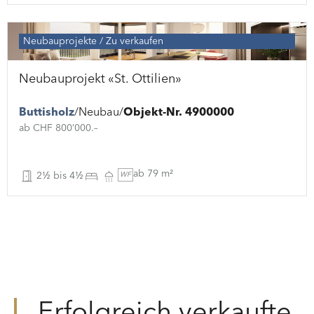
Neubauprojekte
Zu verkaufen
Neubauprojekt «St. Ottilien»
Buttisholz
Neubau
Objekt-Nr. 4900000
ab CHF 800’000.–
ab 79 m²
2½ bis 4½
WF
Erfolgreich verkaufte