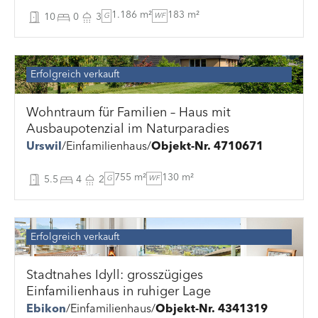
1.186 m²
183 m²
10
0
3
G
WF
Erfolgreich verkauft
Wohntraum für Familien – Haus mit
Ausbaupotenzial im Naturparadies
Urswil
Einfamilienhaus
Objekt-Nr. 4710671
755 m²
130 m²
5.5
4
2
G
WF
Erfolgreich verkauft
Stadtnahes Idyll: grosszügiges
Einfamilienhaus in ruhiger Lage
Ebikon
Einfamilienhaus
Objekt-Nr. 4341319