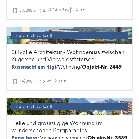
843 m²
160 m²
5.5
0
2
G
WF
Erfolgreich verkauft
Stilvolle Architektur – Wohngenuss zwischen
Zugersee und Vierwaldstättersee
Küssnacht am Rigi
Wohnung
Objekt-Nr. 2449
125 m²
4½
3
2
WF
Erfolgreich verkauft
Helle und grosszügige Wohnung im
wunderschönen Bergparadies
Engelberg
Maisonettewohnung
Objekt-Nr. 3589