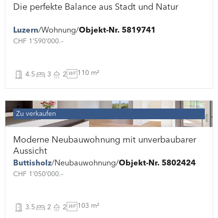
Die perfekte Balance aus Stadt und Natur
Luzern
Wohnung
Objekt-Nr. 5819741
CHF 1’590’000.–
110 m²
4.5
3
2
WF
Zu verkaufen
Moderne Neubauwohnung mit unverbaubarer
Aussicht
Buttisholz
Neubauwohnung
Objekt-Nr. 5802424
CHF 1’050’000.–
103 m²
3.5
2
2
WF