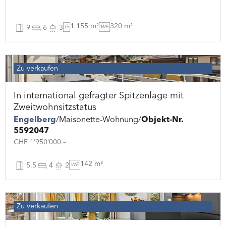
1.155 m²
320 m²
9
6
3
G
WF
Zu verkaufen
In international gefragter Spitzenlage mit
Zweitwohnsitzstatus
Engelberg
Maisonette-Wohnung
Objekt-Nr.
5592047
CHF 1’950’000.–
142 m²
5.5
4
2
WF
Zu verkaufen