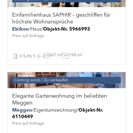
Einfamilienhaus SAPHIR – geschliffen für
höchste Wohnansprüche
Ebikon
Haus
Objekt-Nr. 5966993
Preis auf Anfrage
607 m²
198 m²
6.5
5
2
G
WF
Coming soon
Zu verkaufen
Elegante Gartenwohnung im beliebten
Meggen
Meggen
Eigentumswohnung
Objekt-Nr.
6110449
Preis auf Anfrage