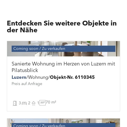
Entdecken Sie weitere Objekte in
der Nähe
Coming soon
Zu verkaufen
Sanierte Wohnung im Herzen von Luzern mit
Pilatusblick
Luzern
Wohnung
Objekt-Nr. 6110345
Preis auf Anfrage
70 m²
3
2
1
WF
Coming soon
Zu verkaufen