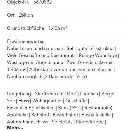
Objekt-Nr.
5670592
Ort
Ebikon
Grundstückfläche
1.406 m²
Erwähnenswertes
Nahe Luzern und naturnah | Sehr gute Infrastruktur |
Viele Geschäfte und Restaurants | Ruhige Wohnlage |
Westlage mit Abendsonne | Zwei Grundstücke mit
1’406 m² | Altbestand vorhanden, voll erschlossen |
Neubau möglich (2 Häuser oder Villa)
Umgebung
Stadtzentrum | Dorf | Ländlich | Berge |
See | Fluss | Wohnquartier | Geschäfte |
Einkaufsmöglichkeiten | Bank | Post | Restaurant(s) |
Apotheke | Bahnhof | Busbahnhof | Bushaltestelle |
Autobahnanschluss | Spielplatz | Kinderkrippe |
Mehr…
Kindergarten | Primarschule | Sekundarschule |