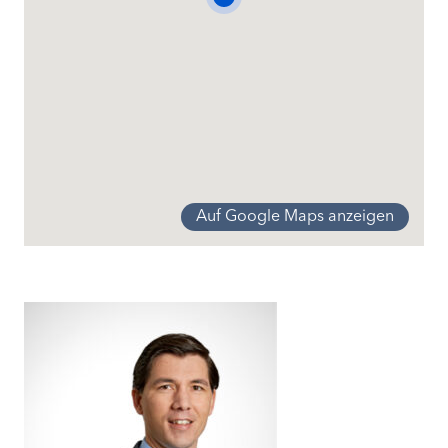
Preis
Preis auf Anfrage
Auf Google Maps anzeigen
Ebikon
Bauland
Grundstücke
Ebikon
Bauland
Grundstücke