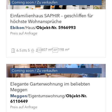
Coming soon
Zu verkaufen
Einfamilienhaus SAPHIR – geschliffen für
höchste Wohnansprüche
Ebikon
Haus
Objekt-Nr. 5966993
Preis auf Anfrage
607 m²
198 m²
6.5
5
2
G
WF
Coming soon
Zu verkaufen
Elegante Gartenwohnung im beliebten
Meggen
Meggen
Eigentumswohnung
Objekt-Nr.
6110449
Preis auf Anfrage