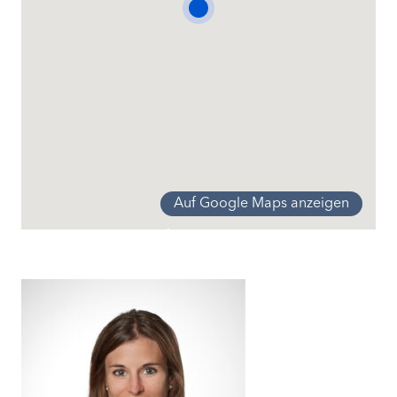
Finanzierung
Informationen zur Finanzierung
Auf Google Maps anzeigen
Inwil
Sanierungsbedürftiges Haus
Inwil
Sanierungsbedürftiges Haus