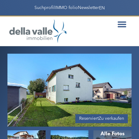
Suchprofil
IMMO folio
Newsletter
EN
Reserviert
Zu verkaufen