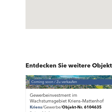
Meggen
Eigentumswohnung
Meggen
Eigentumswohnung
Entdecken Sie weitere Objekt
Coming soon
Zu verkaufen
Gewerbeinvestment im
Wachstumsgebiet Kriens–Mattenhof
Kriens
Gewerbe
Objekt-Nr. 6104635