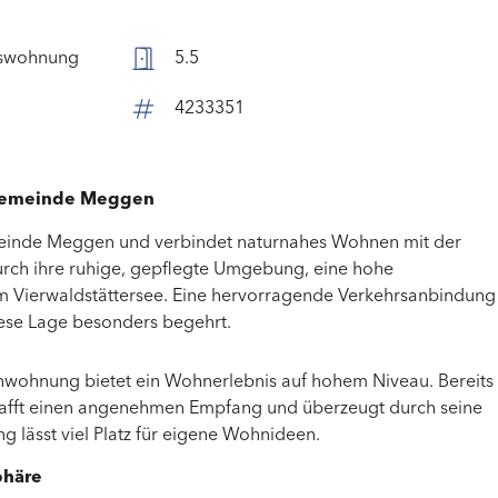
swohnung
5.5
4233351
egemeinde Meggen
meinde
Meggen
und verbindet naturnahes Wohnen mit der
urch ihre ruhige, gepflegte Umgebung, eine hohe
um
Vierwaldstättersee
. Eine hervorragende Verkehrsanbindung
iese Lage besonders begehrt.
nwohnung bietet ein Wohnerlebnis auf hohem Niveau. Bereits
chafft einen angenehmen Empfang und überzeugt durch seine
g lässt viel Platz für eigene Wohnideen.
phäre