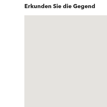
Erkunden Sie die Gegend
Baujahr
2022
Erwähnenswertes
Malerische See-
Eichenparkett, s
Terrasse | Prak
direkt vor der H
Innenbereich
Einstellhallenpl
Preis
Preis auf Anfra
Finanzierung
Informationen z