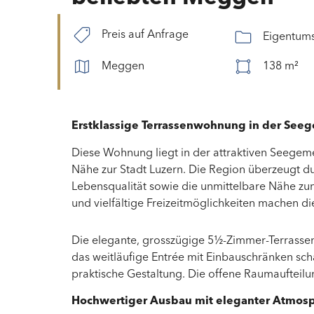
Preis auf Anfrage
Eigentum
Meggen
138 m²
Erstklassige Terrassenwohnung in der Se
Diese Wohnung liegt in der attraktiven Seege
Nähe zur Stadt
Luzern
. Die Region überzeugt d
Lebensqualität sowie die unmittelbare Nähe z
und vielfältige Freizeitmöglichkeiten machen d
Die elegante, grosszügige 5½-Zimmer-Terrasse
das weitläufige Entrée mit Einbauschränken s
praktische Gestaltung. Die offene Raumaufteilun
Hochwertiger Ausbau mit eleganter Atmos