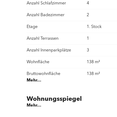
Anzahl Schlafzimmer
4
Anzahl Badezimmer
2
Etage
1. Stock
Anzahl Terrassen
1
Anzahl Innenparkplätze
3
Wohnfläche
138 m²
Bruttowohnfläche
138 m²
Mehr…
Nutzfläche
147 m²
Terrassen / Gartensitzplatz
59 m²
Wohnungsspiegel
Fläche
Mehr…
Nebenfläche
9,0 m²