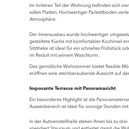
Im hinteren Teil der Wohnung befinden sich vie
edlen Platten. Hochwertiger Parkettboden ver
Atmosphäre.
Der Innenausbau wurde hochwertiger umgesetzt
gestaltete Küche mit komfortabler Kochinsel er
Sitztheke ist
ideal für ein schnelles Frühstück od
im Reduit mit seinem Waschturm.
Das gemütliche Wohnzimmer bietet flexible Mögl
eröffnen eine atemberaubende Aussicht auf den
Imposante Terrasse mit Panoramasicht
Ein besonderes Highlight ist die Panoramaterras
Aussenbereich ist ideal für sonnige Stunden mi
In der Autoeinstellhalle stehen Ihnen bis zu dre
spendiert Stauraum und entlastet damit die Wo