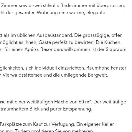
r Zimmer sowie zwei stilvolle Badezimmer mit übergrossen,
leiht der gesamten Wohnung eine warme, elegante
 als im üblichen Ausbaustandard. Die grosszügige, offen
möglicht es Ihnen, Gäste perfekt zu bewirten. Die
Küchen-
er für einen Apéro.
Besonders willkommen ist der Stauraum
ichkeiten, sich individuell einzurichten. Raumhohe Fenster
 Vierwaldstättersee und die umliegende Bergwelt.
se mit einer weitläufigen Fläche von 60 m². Der weitläufige
t traumhaftem Blick und purer Entspannung.
i Parkplätze zum Kauf zur Verfügung. Ein eigener Keller
hnung. Zudem profitieren Sie von mehreren