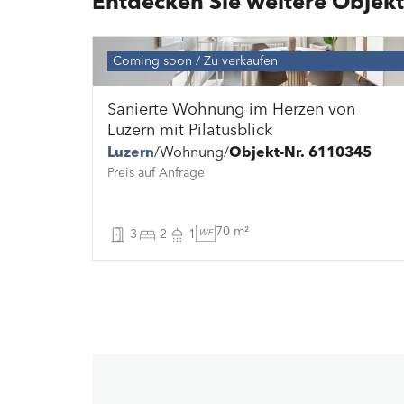
Entdecken Sie weitere Objekt
Coming soon
Zu verkaufen
Sanierte Wohnung im Herzen von
Luzern mit Pilatusblick
Luzern
Wohnung
Objekt-Nr. 6110345
Preis auf Anfrage
70 m²
3
2
1
WF