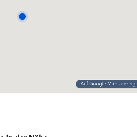
| Waschmaschine | Wäschetrockner | Dusche | Badewanne
–
Auf Google Maps anzeig