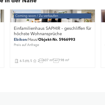
e in der Nähe
Coming soon
Zu verkaufen
Einfamilienhaus SAPHIR – geschliffen für
höchste Wohnansprüche
Ebikon
Haus
Objekt-Nr. 5966993
Preis auf Anfrage
607 m²
198 m²
6.5
5
2
G
WF