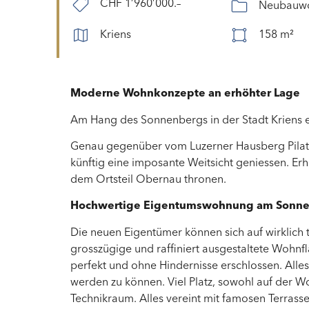
CHF 1’960’000.–
Neubauw
Kriens
158 m²
Moderne Wohnkonzepte an erhöhter Lage
Am Hang des Sonnenbergs in der Stadt Kriens 
Genau gegenüber vom Luzerner Hausberg Pilatus
künftig eine imposante Weitsicht geniessen. Er
dem Ortsteil Obernau thronen.
Hochwertige Eigentumswohnung am Sonn
Die neuen Eigentümer können sich auf wirklich 
grosszügige und raffiniert ausgestaltete Wohn
perfekt und ohne Hindernisse erschlossen. Alles
werden zu können. Viel Platz, sowohl auf der W
Technikraum. Alles vereint mit famosen Terras