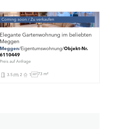
Coming soon
Zu verkaufen
Elegante Gartenwohnung im beliebten
Meggen
Meggen
Eigentumswohnung
Objekt-Nr.
6110449
Preis auf Anfrage
73 m²
3.5
2
1
WF