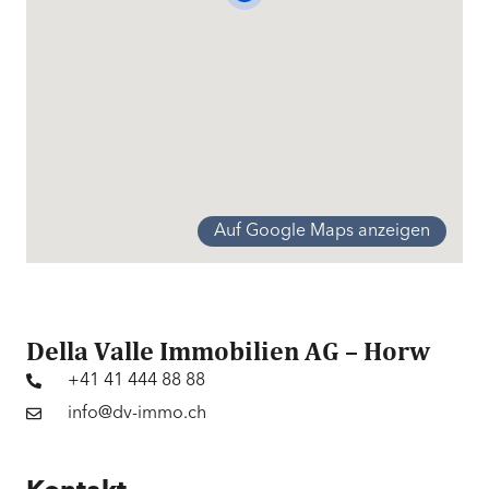
Ausstattung
Moderne Küche | Waschmaschine |
Wäschetrockner | Dusche | Badewanne
Preis
CHF 2’280’000.–
Auf Google Maps anzeigen
Kriens
Neubauwohnung
Kriens
Neubauwohnung
Della Valle Immobilien AG – Horw
+41 41 444 88 88
info@dv-immo.ch