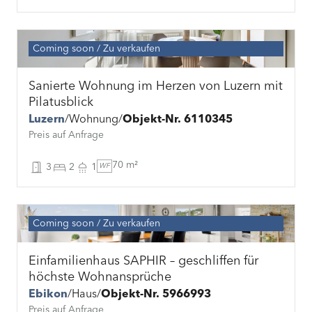
Coming soon
Zu verkaufen
Sanierte Wohnung im Herzen von Luzern mit
Pilatusblick
Luzern
Wohnung
Objekt-Nr. 6110345
Preis auf Anfrage
70 m²
3
2
1
WF
Coming soon
Zu verkaufen
Einfamilienhaus SAPHIR – geschliffen für
höchste Wohnansprüche
Ebikon
Haus
Objekt-Nr. 5966993
Preis auf Anfrage