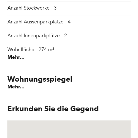
Anzahl Stockwerke
3
Anzahl Aussenparkplätze
4
Anzahl Innenparkplätze
2
Wohnfläche
274 m²
Mehr…
Bruttowohnfläche
358 m²
Grundstückfläche
1.477 m²
Wohnungsspiegel
Mehr…
Balkonfläche
4 m²
Aussenfläche
1.114 m²
Erkunden Sie die Gegend
Gesamtfläche Garten
1.114 m²
Nebenfläche
127,0 m²