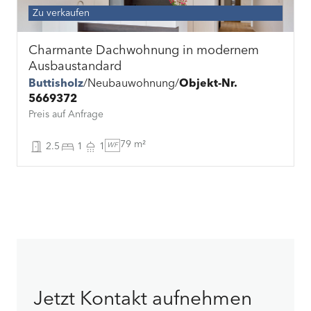
Zu verkaufen
Charmante Dachwohnung in modernem
Ausbaustandard
Buttisholz
Neubauwohnung
Objekt-Nr.
5669372
Preis auf Anfrage
79 m²
2.5
1
1
WF
Jetzt Kontakt aufnehmen