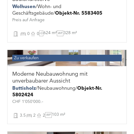
Wolhusen
Wohn- und
Geschäftsgebäude
Objekt-Nr. 5583405
Preis auf Anfrage
624 m²
328 m²
0
0
G
WF
Zu verkaufen
Moderne Neubauwohnung mit
unverbaubarer Aussicht
Buttisholz
Neubauwohnung
Objekt-Nr.
5802424
CHF 1’050’000.–
103 m²
3.5
2
2
WF