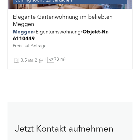
Coming soon
Zu verkaufen
Elegante Gartenwohnung im beliebten
Meggen
Meggen
Eigentumswohnung
Objekt-Nr.
6110449
Preis auf Anfrage
73 m²
3.5
2
1
WF
Jetzt Kontakt aufnehmen