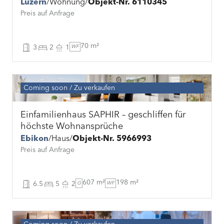
Luzern
Wohnung
Objekt-Nr. 6110345
Preis auf Anfrage
70 m²
3
2
1
WF
Coming soon
Zu verkaufen
Einfamilienhaus SAPHIR – geschliffen für
höchste Wohnansprüche
Ebikon
Haus
Objekt-Nr. 5966993
Preis auf Anfrage
607 m²
198 m²
6.5
5
2
G
WF