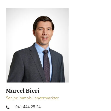
Adligenswil
Wohnung
Aussicht
Schöne Aussicht | Weitsicht
Nebenkosten
CHF 240
Preis
Preis auf Anfrage
Finanzierung
Informationen zur Finanzierung
Marcel Bieri
Senior Immobilienvermarkter
041 444 25 24