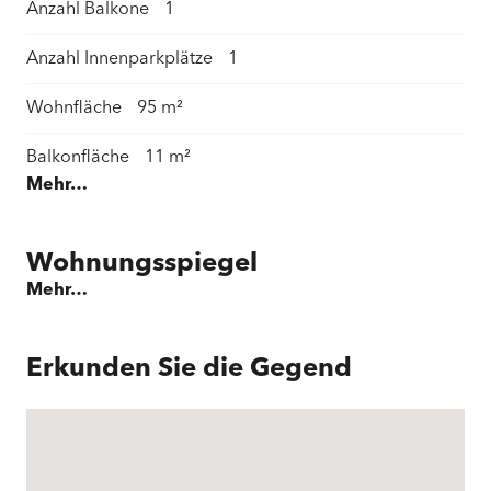
Anzahl Balkone
1
Anzahl Innenparkplätze
1
Wohnfläche
95 m²
Balkonfläche
11 m²
Mehr…
Baujahr
1985
Jahr der letzten Renovierung
2022
Wohnungsspiegel
Mehr…
Erwähnenswertes
Familienfreundliche Lage | Gute Verkehrsanbindung |
Sonniger Balkon mit schöner Weitsicht in den Wald |
Erkunden Sie die Gegend
Charakteristischer Innenausbau | Praktische
Einbauschränke mit viel Stauraum
Umgebung
Dorf | Ländlich | Wohnquartier | Geschäfte